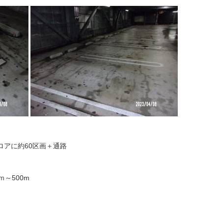
ロアに約60区画＋通路
ｍ～500m