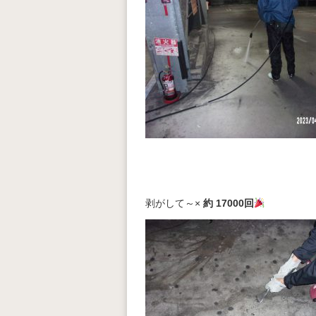
剥がして～×
約 17000回