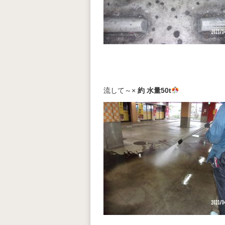
流して～×
約 水量50t