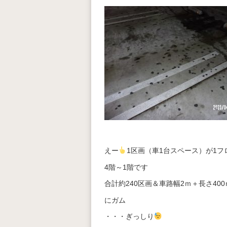
えー
1区画（車1台スペース）が1フ
4階～1階です
合計約240区画＆車路幅2ｍ＋長さ400
にガム
・・・ぎっしり